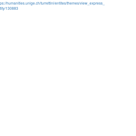
tps://humanities.unige.ch/turrettini/entites/themes/view_express_
tity/130883