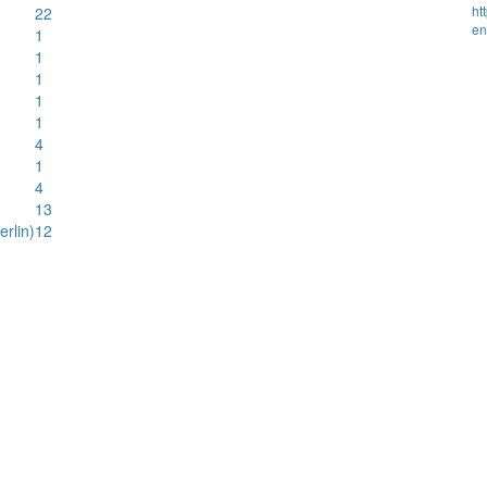
ht
22
en
1
1
1
1
1
4
1
4
13
rlin)
12