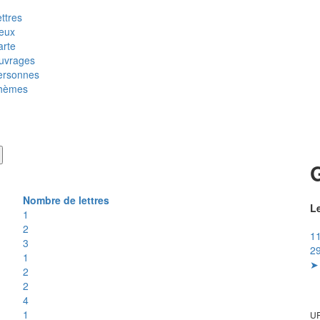
ttres
ieux
arte
uvrages
ersonnes
hèmes
Nombre de lettres
Le
1
2
11
3
29
1
➤ 
2
2
4
1
UR