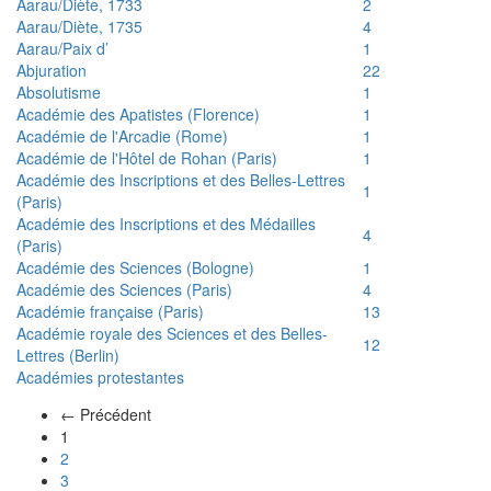
Aarau/Diète, 1733
2
Aarau/Diète, 1735
4
Aarau/Paix d’
1
Abjuration
22
Absolutisme
1
Académie des Apatistes (Florence)
1
Académie de l'Arcadie (Rome)
1
Académie de l'Hôtel de Rohan (Paris)
1
Académie des Inscriptions et des Belles-Lettres
1
(Paris)
Académie des Inscriptions et des Médailles
4
(Paris)
Académie des Sciences (Bologne)
1
Académie des Sciences (Paris)
4
Académie française (Paris)
13
Académie royale des Sciences et des Belles-
12
Lettres (Berlin)
Académies protestantes
← Précédent
(actuel)
1
2
3