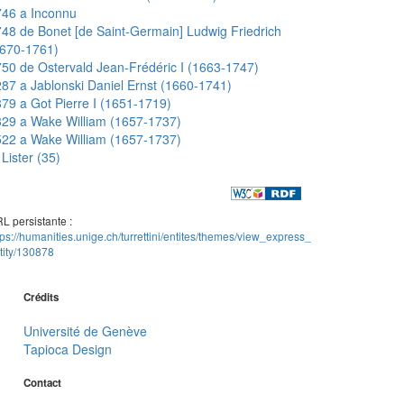
746 a Inconnu
48 de Bonet [de Saint-Germain] Ludwig Friedrich
1670-1761)
50 de Ostervald Jean-Frédéric I (1663-1747)
87 a Jablonski Daniel Ernst (1660-1741)
79 a Got Pierre I (1651-1719)
29 a Wake William (1657-1737)
22 a Wake William (1657-1737)
Lister (35)
L persistante :
tps://humanities.unige.ch/turrettini/entites/themes/view_express_
tity/130878
Crédits
Université de Genève
Tapioca Design
Contact