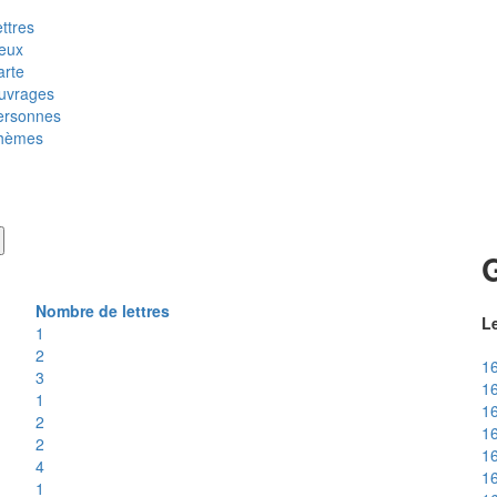
ttres
ieux
arte
uvrages
ersonnes
hèmes
Nombre de lettres
Le
1
2
16
3
16
1
16
2
16
2
1
4
16
1