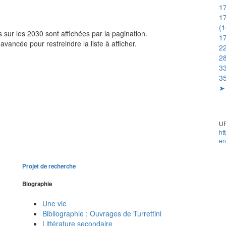
1
17
(
sur les 2030 sont affichées par la pagination.
17
avancée pour restreindre la liste à afficher.
22
28
33
35
➤ 
UR
ht
en
Projet de recherche
Biographie
Une vie
Bibliographie : Ouvrages de Turrettini
Littérature secondaire