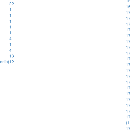
16
22
1
1
17
1
17
1
1
1
17
1
17
4
17
1
17
4
17
13
17
rlin)
12
17
17
17
17
17
17
17
17
1
17
(
1