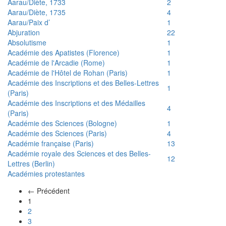
Aarau/Diète, 1733
2
Aarau/Diète, 1735
4
Aarau/Paix d’
1
Abjuration
22
Absolutisme
1
Académie des Apatistes (Florence)
1
Académie de l'Arcadie (Rome)
1
Académie de l'Hôtel de Rohan (Paris)
1
Académie des Inscriptions et des Belles-Lettres
1
(Paris)
Académie des Inscriptions et des Médailles
4
(Paris)
Académie des Sciences (Bologne)
1
Académie des Sciences (Paris)
4
Académie française (Paris)
13
Académie royale des Sciences et des Belles-
12
Lettres (Berlin)
Académies protestantes
← Précédent
(actuel)
1
2
3