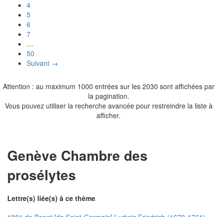
4
5
6
7
…
50
Suivant →
Attention : au maximum 1000 entrées sur les 2030 sont affichées par
la pagination.
Vous pouvez utiliser la recherche avancée pour restreindre la liste à
afficher.
Genève Chambre des
prosélytes
Lettre(s) liée(s) à ce thème
1881 de Bonet [de Saint-Germain] Ludwig Friedrich (1670-1761)