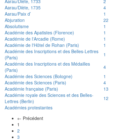
Aarau/Diète, 1733
2
Aarau/Diète, 1735
4
Aarau/Paix d’
1
Abjuration
22
Absolutisme
1
Académie des Apatistes (Florence)
1
Académie de l'Arcadie (Rome)
1
Académie de l'Hôtel de Rohan (Paris)
1
Académie des Inscriptions et des Belles-Lettres
1
(Paris)
Académie des Inscriptions et des Médailles
4
(Paris)
Académie des Sciences (Bologne)
1
Académie des Sciences (Paris)
4
Académie française (Paris)
13
Académie royale des Sciences et des Belles-
12
Lettres (Berlin)
Académies protestantes
← Précédent
(actuel)
1
2
3