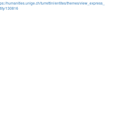
tps://humanities.unige.ch/turrettini/entites/themes/view_express_
tity/130816