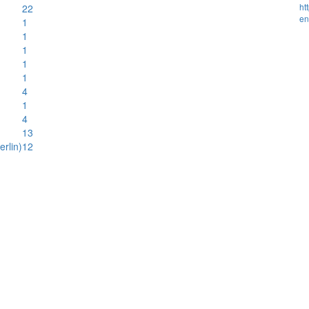
ht
22
en
1
1
1
1
1
4
1
4
13
rlin)
12