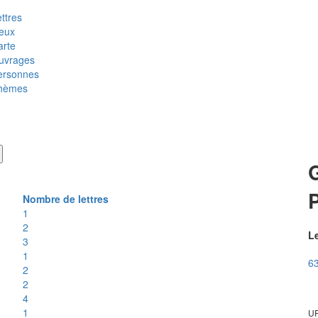
ttres
ieux
arte
uvrages
ersonnes
hèmes
Nombre de lettres
1
2
Le
3
1
63
2
2
4
1
UR