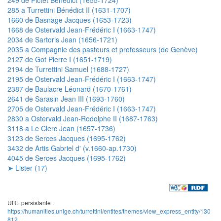
285 a Turrettini Bénédict II (1631-1707)
1660 de Basnage Jacques (1653-1723)
1668 de Ostervald Jean-Frédéric I (1663-1747)
2034 de Sartoris Jean (1656-1721)
2035 a Compagnie des pasteurs et professeurs (de Genève)
2127 de Got Pierre I (1651-1719)
2194 de Turrettini Samuel (1688-1727)
2195 de Ostervald Jean-Frédéric I (1663-1747)
2387 de Baulacre Léonard (1670-1761)
2641 de Sarasin Jean III (1693-1760)
2705 de Ostervald Jean-Frédéric I (1663-1747)
2830 a Ostervald Jean-Rodolphe II (1687-1763)
3118 a Le Clerc Jean (1657-1736)
3123 de Serces Jacques (1695-1762)
3432 de Artis Gabriel d' (v.1660-ap.1730)
4045 de Serces Jacques (1695-1762)
➤ Lister (17)
URL persistante :
https://humanities.unige.ch/turrettini/entites/themes/view_express_entity/130
812