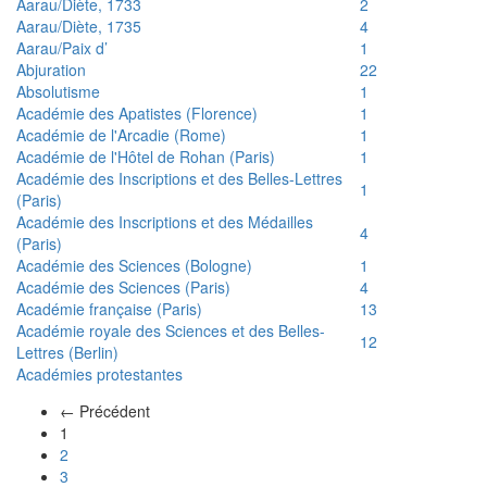
Aarau/Diète, 1733
2
Aarau/Diète, 1735
4
Aarau/Paix d’
1
Abjuration
22
Absolutisme
1
Académie des Apatistes (Florence)
1
Académie de l'Arcadie (Rome)
1
Académie de l'Hôtel de Rohan (Paris)
1
Académie des Inscriptions et des Belles-Lettres
1
(Paris)
Académie des Inscriptions et des Médailles
4
(Paris)
Académie des Sciences (Bologne)
1
Académie des Sciences (Paris)
4
Académie française (Paris)
13
Académie royale des Sciences et des Belles-
12
Lettres (Berlin)
Académies protestantes
← Précédent
(actuel)
1
2
3