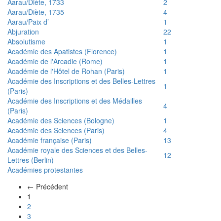
Aarau/Diète, 1733
2
Aarau/Diète, 1735
4
Aarau/Paix d’
1
Abjuration
22
Absolutisme
1
Académie des Apatistes (Florence)
1
Académie de l'Arcadie (Rome)
1
Académie de l'Hôtel de Rohan (Paris)
1
Académie des Inscriptions et des Belles-Lettres
1
(Paris)
Académie des Inscriptions et des Médailles
4
(Paris)
Académie des Sciences (Bologne)
1
Académie des Sciences (Paris)
4
Académie française (Paris)
13
Académie royale des Sciences et des Belles-
12
Lettres (Berlin)
Académies protestantes
← Précédent
(actuel)
1
2
3