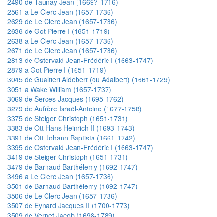
2490 de Taunay Jean (1669?-1716)
2561 a Le Clerc Jean (1657-1736)
2629 de Le Clerc Jean (1657-1736)
2636 de Got Pierre I (1651-1719)
2638 a Le Clerc Jean (1657-1736)
2671 de Le Clerc Jean (1657-1736)
2813 de Ostervald Jean-Frédéric I (1663-1747)
2879 a Got Pierre I (1651-1719)
3045 de Gualtieri Aldebert (ou Adalbert) (1661-1729)
3051 a Wake William (1657-1737)
3069 de Serces Jacques (1695-1762)
3279 de Aufrère Israël-Antoine (1677-1758)
3375 de Steiger Christoph (1651-1731)
3383 de Ott Hans Heinrich II (1693-1743)
3391 de Ott Johann Baptista (1661-1742)
3395 de Ostervald Jean-Frédéric I (1663-1747)
3419 de Steiger Christoph (1651-1731)
3479 de Barnaud Barthélemy (1692-1747)
3496 a Le Clerc Jean (1657-1736)
3501 de Barnaud Barthélemy (1692-1747)
3506 de Le Clerc Jean (1657-1736)
3507 de Eynard Jacques II (1700-1773)
3509 de Vernet Jacob (1698-1789)