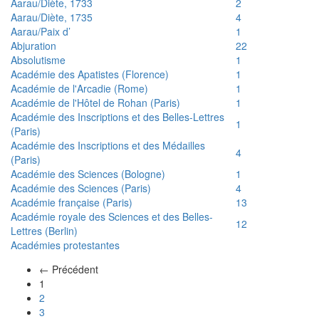
Aarau/Diète, 1733
2
Aarau/Diète, 1735
4
Aarau/Paix d’
1
Abjuration
22
Absolutisme
1
Académie des Apatistes (Florence)
1
Académie de l'Arcadie (Rome)
1
Académie de l'Hôtel de Rohan (Paris)
1
Académie des Inscriptions et des Belles-Lettres
1
(Paris)
Académie des Inscriptions et des Médailles
4
(Paris)
Académie des Sciences (Bologne)
1
Académie des Sciences (Paris)
4
Académie française (Paris)
13
Académie royale des Sciences et des Belles-
12
Lettres (Berlin)
Académies protestantes
← Précédent
(actuel)
1
2
3