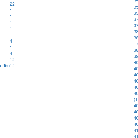
35
22
35
1
35
1
3
1
37
1
38
1
38
4
1
1
38
4
39
13
40
rlin)
12
40
40
4
40
40
(
40
40
40
40
41
41