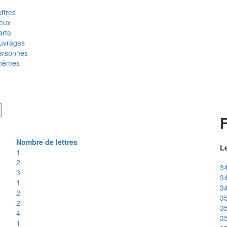
ttres
ieux
arte
uvrages
ersonnes
hèmes
Nombre de lettres
Le
1
2
34
3
34
1
34
2
35
2
35
4
35
1