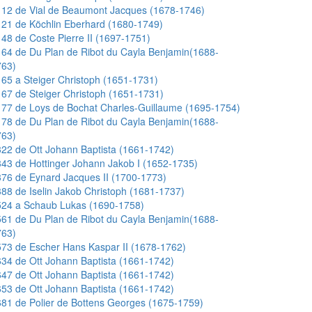
12 de Vial de Beaumont Jacques (1678-1746)
21 de Köchlin Eberhard (1680-1749)
48 de Coste Pierre II (1697-1751)
64 de Du Plan de Ribot du Cayla Benjamin(1688-
763)
65 a Steiger Christoph (1651-1731)
67 de Steiger Christoph (1651-1731)
77 de Loys de Bochat Charles-Guillaume (1695-1754)
78 de Du Plan de Ribot du Cayla Benjamin(1688-
763)
22 de Ott Johann Baptista (1661-1742)
43 de Hottinger Johann Jakob I (1652-1735)
76 de Eynard Jacques II (1700-1773)
88 de Iselin Jakob Christoph (1681-1737)
524 a Schaub Lukas (1690-1758)
61 de Du Plan de Ribot du Cayla Benjamin(1688-
763)
73 de Escher Hans Kaspar II (1678-1762)
34 de Ott Johann Baptista (1661-1742)
47 de Ott Johann Baptista (1661-1742)
53 de Ott Johann Baptista (1661-1742)
81 de Polier de Bottens Georges (1675-1759)