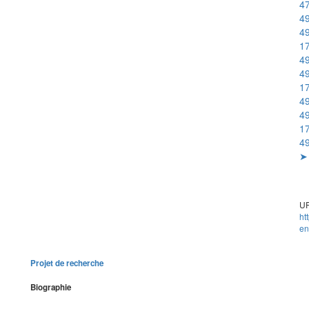
47
49
49
1
49
49
1
4
49
1
4
➤ 
UR
ht
en
Projet de recherche
Biographie