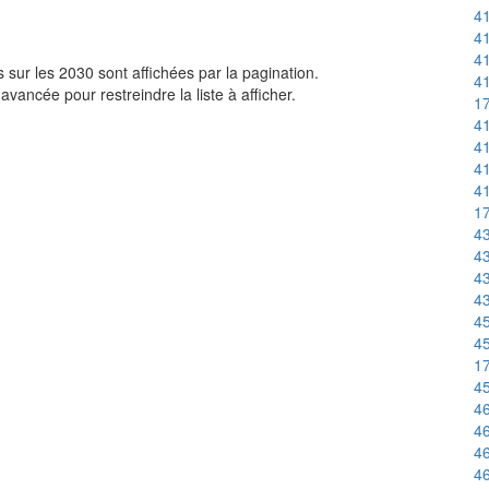
41
41
41
sur les 2030 sont affichées par la pagination.
41
avancée pour restreindre la liste à afficher.
1
41
41
41
41
1
43
43
43
43
4
45
1
45
46
46
46
46