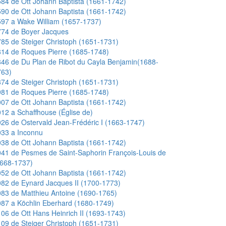
84 de Ott Johann Baptista (1661-1742)
90 de Ott Johann Baptista (1661-1742)
97 a Wake William (1657-1737)
774 de Boyer Jacques
85 de Steiger Christoph (1651-1731)
14 de Roques Pierre (1685-1748)
46 de Du Plan de Ribot du Cayla Benjamin(1688-
763)
74 de Steiger Christoph (1651-1731)
81 de Roques Pierre (1685-1748)
07 de Ott Johann Baptista (1661-1742)
12 a Schaffhouse (Église de)
26 de Ostervald Jean-Frédéric I (1663-1747)
033 a Inconnu
38 de Ott Johann Baptista (1661-1742)
41 de Pesmes de Saint-Saphorin François-Louis de
1668-1737)
52 de Ott Johann Baptista (1661-1742)
82 de Eynard Jacques II (1700-1773)
83 de Matthieu Antoine (1690-1765)
87 a Köchlin Eberhard (1680-1749)
06 de Ott Hans Heinrich II (1693-1743)
09 de Steiger Christoph (1651-1731)