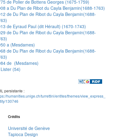
75 de Polier de Bottens Georges (1675-1759)
08 a Du Plan de Ribot du Cayla Benjamin(1688-1763)
12 de Du Plan de Ribot du Cayla Benjamin(1688-
763)
13 de Eyraud Paul (dit Hérault) (1670-1743)
29 de Du Plan de Ribot du Cayla Benjamin(1688-
763)
950 a (Mesdames)
68 de Du Plan de Ribot du Cayla Benjamin(1688-
763)
984 de (Mesdames)
Lister (54)
L persistante :
tps://humanities.unige.ch/turrettini/entites/themes/view_express_
tity/130746
Crédits
Université de Genève
Tapioca Design