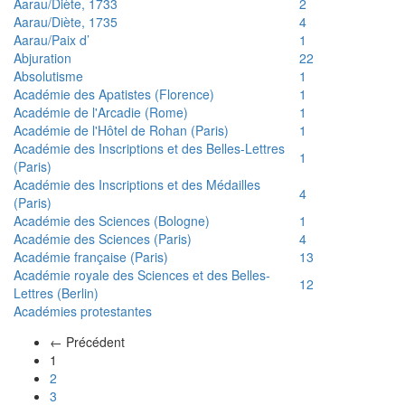
Aarau/Diète, 1733
2
Aarau/Diète, 1735
4
Aarau/Paix d’
1
Abjuration
22
Absolutisme
1
Académie des Apatistes (Florence)
1
Académie de l'Arcadie (Rome)
1
Académie de l'Hôtel de Rohan (Paris)
1
Académie des Inscriptions et des Belles-Lettres
1
(Paris)
Académie des Inscriptions et des Médailles
4
(Paris)
Académie des Sciences (Bologne)
1
Académie des Sciences (Paris)
4
Académie française (Paris)
13
Académie royale des Sciences et des Belles-
12
Lettres (Berlin)
Académies protestantes
← Précédent
(actuel)
1
2
3