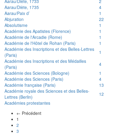
Aarau/Diète, 1733
2
Aarau/Diète, 1735
4
Aarau/Paix d’
1
Abjuration
22
Absolutisme
1
Académie des Apatistes (Florence)
1
Académie de l'Arcadie (Rome)
1
Académie de l'Hôtel de Rohan (Paris)
1
Académie des Inscriptions et des Belles-Lettres
1
(Paris)
Académie des Inscriptions et des Médailles
4
(Paris)
Académie des Sciences (Bologne)
1
Académie des Sciences (Paris)
4
Académie française (Paris)
13
Académie royale des Sciences et des Belles-
12
Lettres (Berlin)
Académies protestantes
← Précédent
(actuel)
1
2
3