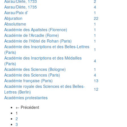
Aarau/Diète, 1733
2
Aarau/Diète, 1735
4
Aarau/Paix d’
1
Abjuration
22
Absolutisme
1
Académie des Apatistes (Florence)
1
Académie de l'Arcadie (Rome)
1
Académie de l'Hôtel de Rohan (Paris)
1
Académie des Inscriptions et des Belles-Lettres
1
(Paris)
Académie des Inscriptions et des Médailles
4
(Paris)
Académie des Sciences (Bologne)
1
Académie des Sciences (Paris)
4
Académie française (Paris)
13
Académie royale des Sciences et des Belles-
12
Lettres (Berlin)
Académies protestantes
← Précédent
(actuel)
1
2
3