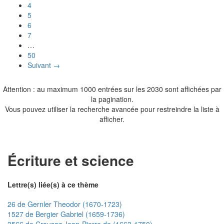
4
5
6
7
…
50
Suivant →
Attention : au maximum 1000 entrées sur les 2030 sont affichées par
la pagination.
Vous pouvez utiliser la recherche avancée pour restreindre la liste à
afficher.
Écriture et science
Lettre(s) liée(s) à ce thème
26 de Gernler Theodor (1670-1723)
1527 de Bergier Gabriel (1659-1736)
3566 de Crousaz Jean-Pierre de (1663-1750)