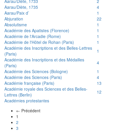
Aarau/Diète, 1733
2
Aarau/Diète, 1735
4
Aarau/Paix d’
1
Abjuration
22
Absolutisme
1
Académie des Apatistes (Florence)
1
Académie de l'Arcadie (Rome)
1
Académie de l'Hôtel de Rohan (Paris)
1
Académie des Inscriptions et des Belles-Lettres
1
(Paris)
Académie des Inscriptions et des Médailles
4
(Paris)
Académie des Sciences (Bologne)
1
Académie des Sciences (Paris)
4
Académie française (Paris)
13
Académie royale des Sciences et des Belles-
12
Lettres (Berlin)
Académies protestantes
← Précédent
(actuel)
1
2
3