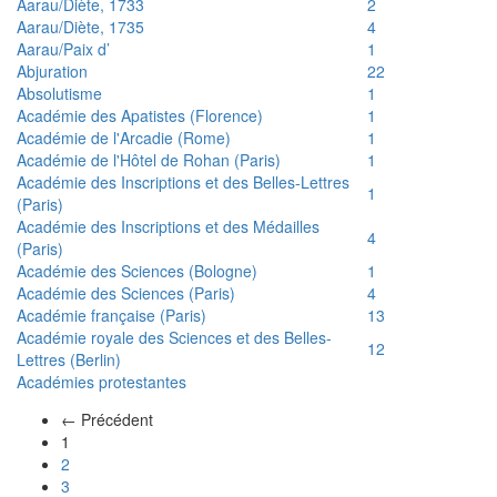
Aarau/Diète, 1733
2
Aarau/Diète, 1735
4
Aarau/Paix d’
1
Abjuration
22
Absolutisme
1
Académie des Apatistes (Florence)
1
Académie de l'Arcadie (Rome)
1
Académie de l'Hôtel de Rohan (Paris)
1
Académie des Inscriptions et des Belles-Lettres
1
(Paris)
Académie des Inscriptions et des Médailles
4
(Paris)
Académie des Sciences (Bologne)
1
Académie des Sciences (Paris)
4
Académie française (Paris)
13
Académie royale des Sciences et des Belles-
12
Lettres (Berlin)
Académies protestantes
← Précédent
(actuel)
1
2
3