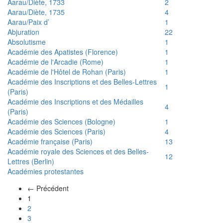
Aarau/Diète, 1733
2
Aarau/Diète, 1735
4
Aarau/Paix d’
1
Abjuration
22
Absolutisme
1
Académie des Apatistes (Florence)
1
Académie de l'Arcadie (Rome)
1
Académie de l'Hôtel de Rohan (Paris)
1
Académie des Inscriptions et des Belles-Lettres
1
(Paris)
Académie des Inscriptions et des Médailles
4
(Paris)
Académie des Sciences (Bologne)
1
Académie des Sciences (Paris)
4
Académie française (Paris)
13
Académie royale des Sciences et des Belles-
12
Lettres (Berlin)
Académies protestantes
← Précédent
(actuel)
1
2
3