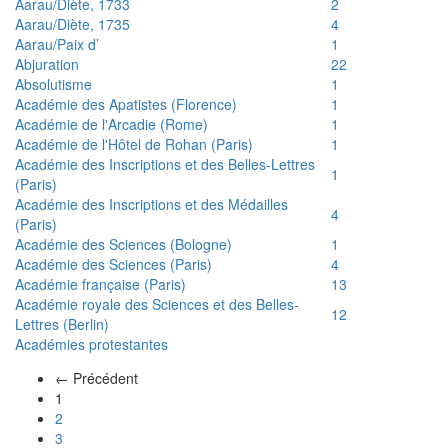
Aarau/Diète, 1733
2
Aarau/Diète, 1735
4
Aarau/Paix d’
1
Abjuration
22
Absolutisme
1
Académie des Apatistes (Florence)
1
Académie de l'Arcadie (Rome)
1
Académie de l'Hôtel de Rohan (Paris)
1
Académie des Inscriptions et des Belles-Lettres
1
(Paris)
Académie des Inscriptions et des Médailles
4
(Paris)
Académie des Sciences (Bologne)
1
Académie des Sciences (Paris)
4
Académie française (Paris)
13
Académie royale des Sciences et des Belles-
12
Lettres (Berlin)
Académies protestantes
← Précédent
(actuel)
1
2
3