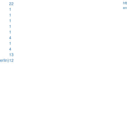
ht
22
en
1
1
1
1
1
4
1
4
13
rlin)
12