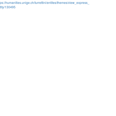
tps://humanities.unige.ch/turrettini/entites/themes/view_express_
tity/130495