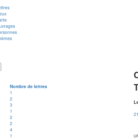
ttres
ieux
arte
uvrages
ersonnes
hèmes
C
T
Nombre de lettres
1
2
Le
3
1
21
2
2
4
1
UR