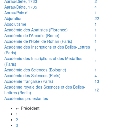
Aarau/Diète, 1733
2
Aarau/Diète, 1735
4
Aarau/Paix d’
1
Abjuration
22
Absolutisme
1
Académie des Apatistes (Florence)
1
Académie de l'Arcadie (Rome)
1
Académie de l'Hôtel de Rohan (Paris)
1
Académie des Inscriptions et des Belles-Lettres
1
(Paris)
Académie des Inscriptions et des Médailles
4
(Paris)
Académie des Sciences (Bologne)
1
Académie des Sciences (Paris)
4
Académie française (Paris)
13
Académie royale des Sciences et des Belles-
12
Lettres (Berlin)
Académies protestantes
← Précédent
(actuel)
1
2
3