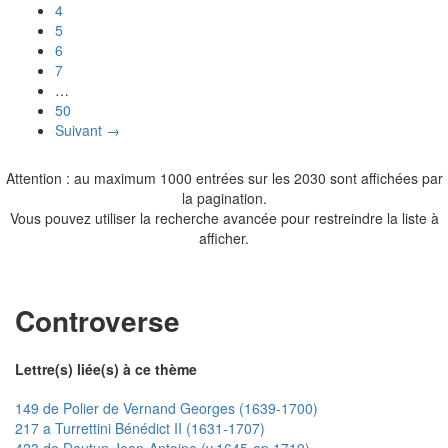
4
5
6
7
…
50
Suivant →
Attention : au maximum 1000 entrées sur les 2030 sont affichées par
la pagination.
Vous pouvez utiliser la recherche avancée pour restreindre la liste à
afficher.
Controverse
Lettre(s) liée(s) à ce thème
149 de Polier de Vernand Georges (1639-1700)
217 a Turrettini Bénédict II (1631-1707)
423 de Dautun Jean-Antoine (v.1645-ap.1719)