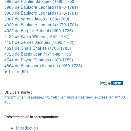
3962 de Plantier Jacques (1680-1750)
3965 de Baulacre Léonard (1670-1761)
3966 de Baulacre Léonard (1670-1761)
3967 de Vernet Jacob (1698-1789)
4020 de Baulacre Léonard (1670-1761)
4025 de Bergier Gabriel (1659-1736)
4129 de Wake William (1657-1737)
4151 de Serces Jacques (1695-1762)
4521 de Chais Charles (1700-1785)
4723 de Bastie Jean (1711-ap.1755)
4744 de Payne Thomas (1689-1759)
4864 de Beausobre Isaac de (1659-1738)
➤ Lister (59)
URL persistante :
https://humanities.unige.ch/turrettini/entites/themes/view_express_entity/130
488
Présentation de la correspondance
Introduction