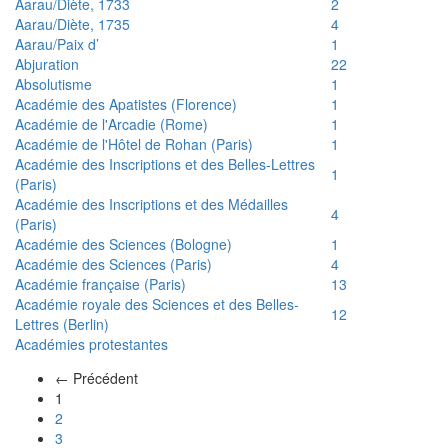
Aarau/Diète, 1733
2
Aarau/Diète, 1735
4
Aarau/Paix d’
1
Abjuration
22
Absolutisme
1
Académie des Apatistes (Florence)
1
Académie de l'Arcadie (Rome)
1
Académie de l'Hôtel de Rohan (Paris)
1
Académie des Inscriptions et des Belles-Lettres
1
(Paris)
Académie des Inscriptions et des Médailles
4
(Paris)
Académie des Sciences (Bologne)
1
Académie des Sciences (Paris)
4
Académie française (Paris)
13
Académie royale des Sciences et des Belles-
12
Lettres (Berlin)
Académies protestantes
← Précédent
(actuel)
1
2
3