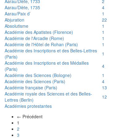
Aarau/Diète, 1733
2
Aarau/Diète, 1735
4
Aarau/Paix d’
1
Abjuration
22
Absolutisme
1
Académie des Apatistes (Florence)
1
Académie de l'Arcadie (Rome)
1
Académie de l'Hôtel de Rohan (Paris)
1
Académie des Inscriptions et des Belles-Lettres
1
(Paris)
Académie des Inscriptions et des Médailles
4
(Paris)
Académie des Sciences (Bologne)
1
Académie des Sciences (Paris)
4
Académie française (Paris)
13
Académie royale des Sciences et des Belles-
12
Lettres (Berlin)
Académies protestantes
← Précédent
(actuel)
1
2
3