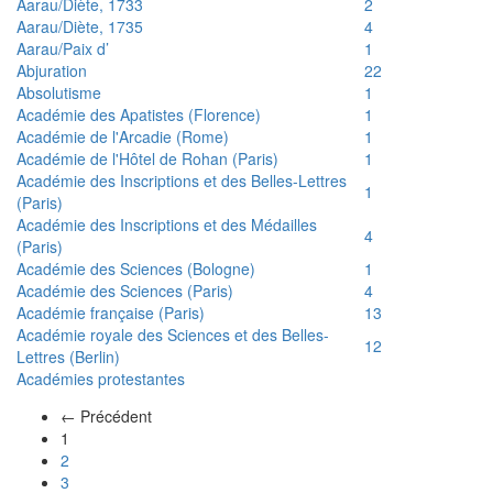
Aarau/Diète, 1733
2
Aarau/Diète, 1735
4
Aarau/Paix d’
1
Abjuration
22
Absolutisme
1
Académie des Apatistes (Florence)
1
Académie de l'Arcadie (Rome)
1
Académie de l'Hôtel de Rohan (Paris)
1
Académie des Inscriptions et des Belles-Lettres
1
(Paris)
Académie des Inscriptions et des Médailles
4
(Paris)
Académie des Sciences (Bologne)
1
Académie des Sciences (Paris)
4
Académie française (Paris)
13
Académie royale des Sciences et des Belles-
12
Lettres (Berlin)
Académies protestantes
← Précédent
(actuel)
1
2
3