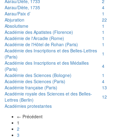
Aarau/Diète, 1733
2
Aarau/Diète, 1735
4
Aarau/Paix d’
1
Abjuration
22
Absolutisme
1
Académie des Apatistes (Florence)
1
Académie de l'Arcadie (Rome)
1
Académie de l'Hôtel de Rohan (Paris)
1
Académie des Inscriptions et des Belles-Lettres
1
(Paris)
Académie des Inscriptions et des Médailles
4
(Paris)
Académie des Sciences (Bologne)
1
Académie des Sciences (Paris)
4
Académie française (Paris)
13
Académie royale des Sciences et des Belles-
12
Lettres (Berlin)
Académies protestantes
← Précédent
(actuel)
1
2
3