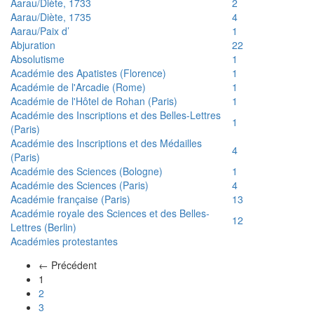
Aarau/Diète, 1733
2
Aarau/Diète, 1735
4
Aarau/Paix d’
1
Abjuration
22
Absolutisme
1
Académie des Apatistes (Florence)
1
Académie de l'Arcadie (Rome)
1
Académie de l'Hôtel de Rohan (Paris)
1
Académie des Inscriptions et des Belles-Lettres
1
(Paris)
Académie des Inscriptions et des Médailles
4
(Paris)
Académie des Sciences (Bologne)
1
Académie des Sciences (Paris)
4
Académie française (Paris)
13
Académie royale des Sciences et des Belles-
12
Lettres (Berlin)
Académies protestantes
← Précédent
(actuel)
1
2
3