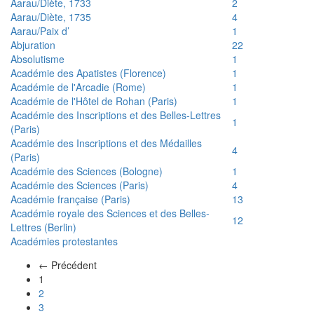
Aarau/Diète, 1733
2
Aarau/Diète, 1735
4
Aarau/Paix d’
1
Abjuration
22
Absolutisme
1
Académie des Apatistes (Florence)
1
Académie de l'Arcadie (Rome)
1
Académie de l'Hôtel de Rohan (Paris)
1
Académie des Inscriptions et des Belles-Lettres
1
(Paris)
Académie des Inscriptions et des Médailles
4
(Paris)
Académie des Sciences (Bologne)
1
Académie des Sciences (Paris)
4
Académie française (Paris)
13
Académie royale des Sciences et des Belles-
12
Lettres (Berlin)
Académies protestantes
← Précédent
(actuel)
1
2
3