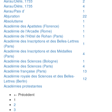
Aarau/Diète, 1733
2
Aarau/Diète, 1735
4
Aarau/Paix d’
1
Abjuration
22
Absolutisme
1
Académie des Apatistes (Florence)
1
Académie de l'Arcadie (Rome)
1
Académie de l'Hôtel de Rohan (Paris)
1
Académie des Inscriptions et des Belles-Lettres
1
(Paris)
Académie des Inscriptions et des Médailles
4
(Paris)
Académie des Sciences (Bologne)
1
Académie des Sciences (Paris)
4
Académie française (Paris)
13
Académie royale des Sciences et des Belles-
12
Lettres (Berlin)
Académies protestantes
← Précédent
(actuel)
1
2
3