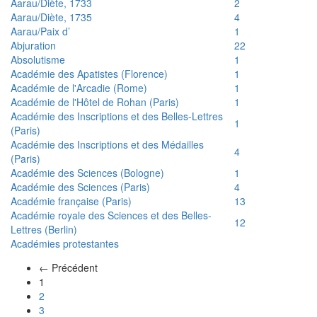
Aarau/Diète, 1733
2
Aarau/Diète, 1735
4
Aarau/Paix d’
1
Abjuration
22
Absolutisme
1
Académie des Apatistes (Florence)
1
Académie de l'Arcadie (Rome)
1
Académie de l'Hôtel de Rohan (Paris)
1
Académie des Inscriptions et des Belles-Lettres
1
(Paris)
Académie des Inscriptions et des Médailles
4
(Paris)
Académie des Sciences (Bologne)
1
Académie des Sciences (Paris)
4
Académie française (Paris)
13
Académie royale des Sciences et des Belles-
12
Lettres (Berlin)
Académies protestantes
← Précédent
(actuel)
1
2
3