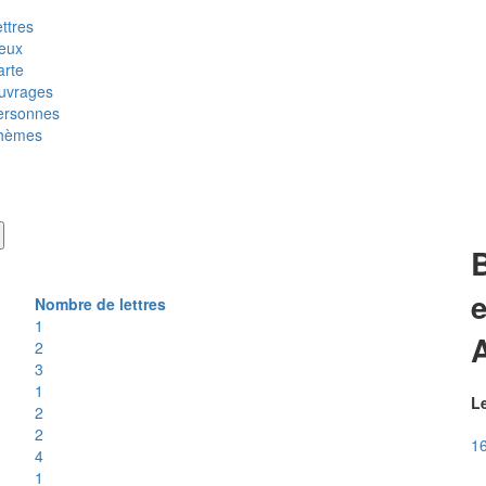
ttres
ieux
arte
uvrages
ersonnes
hèmes
B
Nombre de lettres
1
2
3
1
Le
2
2
16
4
1