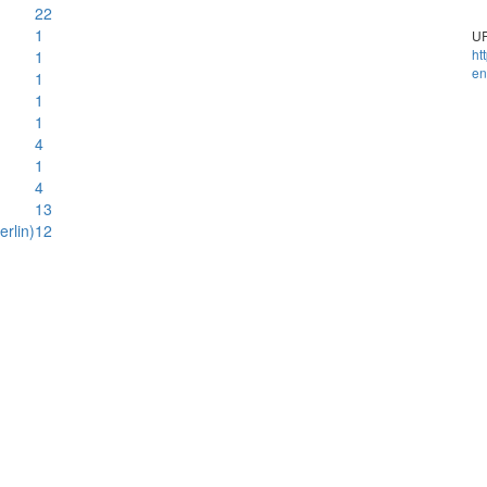
22
1
UR
ht
1
en
1
1
1
4
1
4
13
rlin)
12