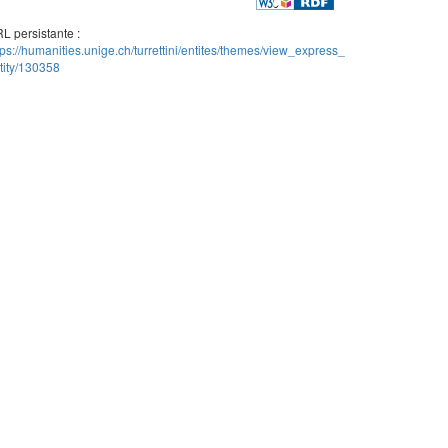
L persistante :
tps://humanities.unige.ch/turrettini/entites/themes/view_express_
tity/130358