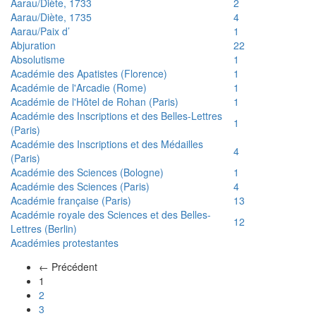
Aarau/Diète, 1733
2
Aarau/Diète, 1735
4
Aarau/Paix d’
1
Abjuration
22
Absolutisme
1
Académie des Apatistes (Florence)
1
Académie de l'Arcadie (Rome)
1
Académie de l'Hôtel de Rohan (Paris)
1
Académie des Inscriptions et des Belles-Lettres
1
(Paris)
Académie des Inscriptions et des Médailles
4
(Paris)
Académie des Sciences (Bologne)
1
Académie des Sciences (Paris)
4
Académie française (Paris)
13
Académie royale des Sciences et des Belles-
12
Lettres (Berlin)
Académies protestantes
← Précédent
(actuel)
1
2
3