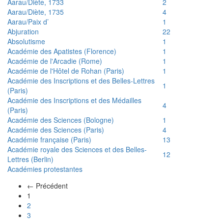
Aarau/Diète, 1733
2
Aarau/Diète, 1735
4
Aarau/Paix d’
1
Abjuration
22
Absolutisme
1
Académie des Apatistes (Florence)
1
Académie de l'Arcadie (Rome)
1
Académie de l'Hôtel de Rohan (Paris)
1
Académie des Inscriptions et des Belles-Lettres
1
(Paris)
Académie des Inscriptions et des Médailles
4
(Paris)
Académie des Sciences (Bologne)
1
Académie des Sciences (Paris)
4
Académie française (Paris)
13
Académie royale des Sciences et des Belles-
12
Lettres (Berlin)
Académies protestantes
← Précédent
(actuel)
1
2
3