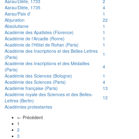
Aarau/Diète, 1733
2
Aarau/Diète, 1735
4
Aarau/Paix d’
1
Abjuration
22
Absolutisme
1
Académie des Apatistes (Florence)
1
Académie de l'Arcadie (Rome)
1
Académie de l'Hôtel de Rohan (Paris)
1
Académie des Inscriptions et des Belles-Lettres
1
(Paris)
Académie des Inscriptions et des Médailles
4
(Paris)
Académie des Sciences (Bologne)
1
Académie des Sciences (Paris)
4
Académie française (Paris)
13
Académie royale des Sciences et des Belles-
12
Lettres (Berlin)
Académies protestantes
← Précédent
(actuel)
1
2
3