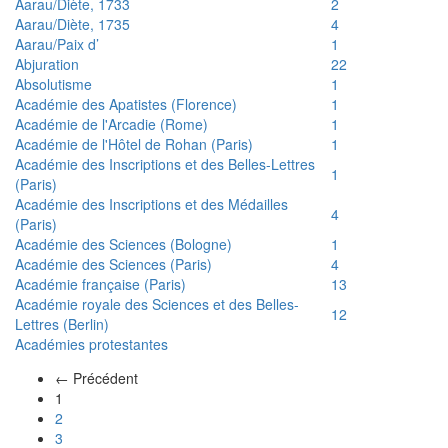
Aarau/Diète, 1733
2
Aarau/Diète, 1735
4
Aarau/Paix d’
1
Abjuration
22
Absolutisme
1
Académie des Apatistes (Florence)
1
Académie de l'Arcadie (Rome)
1
Académie de l'Hôtel de Rohan (Paris)
1
Académie des Inscriptions et des Belles-Lettres
1
(Paris)
Académie des Inscriptions et des Médailles
4
(Paris)
Académie des Sciences (Bologne)
1
Académie des Sciences (Paris)
4
Académie française (Paris)
13
Académie royale des Sciences et des Belles-
12
Lettres (Berlin)
Académies protestantes
← Précédent
(actuel)
1
2
3