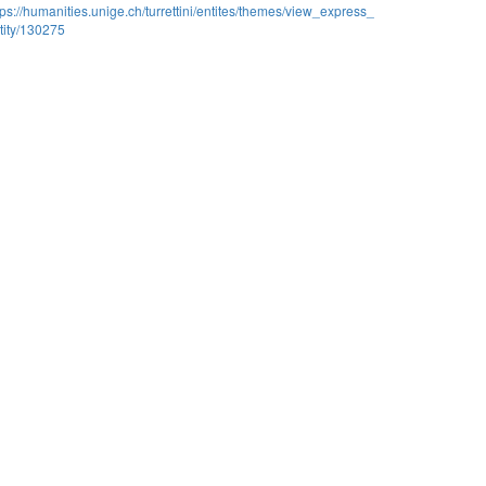
tps://humanities.unige.ch/turrettini/entites/themes/view_express_
tity/130275