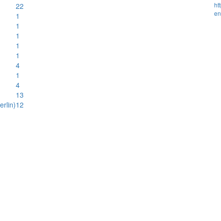
ht
22
en
1
1
1
1
1
4
1
4
13
rlin)
12