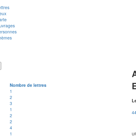
ttres
ieux
arte
uvrages
ersonnes
hèmes
E
Nombre de lettres
1
2
Le
3
1
44
2
2
4
1
UR