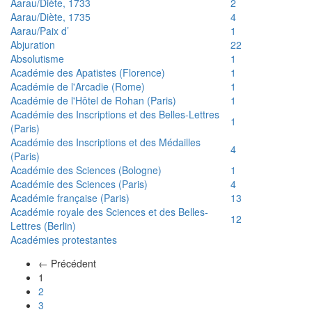
Aarau/Diète, 1733
2
Aarau/Diète, 1735
4
Aarau/Paix d’
1
Abjuration
22
Absolutisme
1
Académie des Apatistes (Florence)
1
Académie de l'Arcadie (Rome)
1
Académie de l'Hôtel de Rohan (Paris)
1
Académie des Inscriptions et des Belles-Lettres
1
(Paris)
Académie des Inscriptions et des Médailles
4
(Paris)
Académie des Sciences (Bologne)
1
Académie des Sciences (Paris)
4
Académie française (Paris)
13
Académie royale des Sciences et des Belles-
12
Lettres (Berlin)
Académies protestantes
← Précédent
(actuel)
1
2
3