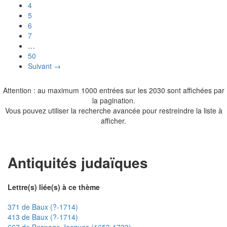
4
5
6
7
…
50
Suivant →
Attention : au maximum 1000 entrées sur les 2030 sont affichées par
la pagination.
Vous pouvez utiliser la recherche avancée pour restreindre la liste à
afficher.
Antiquités judaïques
Lettre(s) liée(s) à ce thème
371 de Baux (?-1714)
413 de Baux (?-1714)
667 de Basnage Jacques (1653-1723)