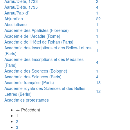
Aarau/Diète, 1733
2
Aarau/Diète, 1735
4
Aarau/Paix d’
1
Abjuration
22
Absolutisme
1
Académie des Apatistes (Florence)
1
Académie de l'Arcadie (Rome)
1
Académie de l'Hôtel de Rohan (Paris)
1
Académie des Inscriptions et des Belles-Lettres
1
(Paris)
Académie des Inscriptions et des Médailles
4
(Paris)
Académie des Sciences (Bologne)
1
Académie des Sciences (Paris)
4
Académie française (Paris)
13
Académie royale des Sciences et des Belles-
12
Lettres (Berlin)
Académies protestantes
← Précédent
(actuel)
1
2
3