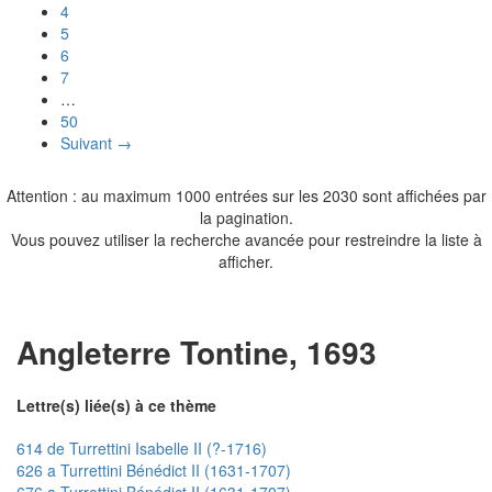
4
5
6
7
…
50
Suivant →
Attention : au maximum 1000 entrées sur les 2030 sont affichées par
la pagination.
Vous pouvez utiliser la recherche avancée pour restreindre la liste à
afficher.
Angleterre Tontine, 1693
Lettre(s) liée(s) à ce thème
614 de Turrettini Isabelle II (?-1716)
626 a Turrettini Bénédict II (1631-1707)
676 a Turrettini Bénédict II (1631-1707)