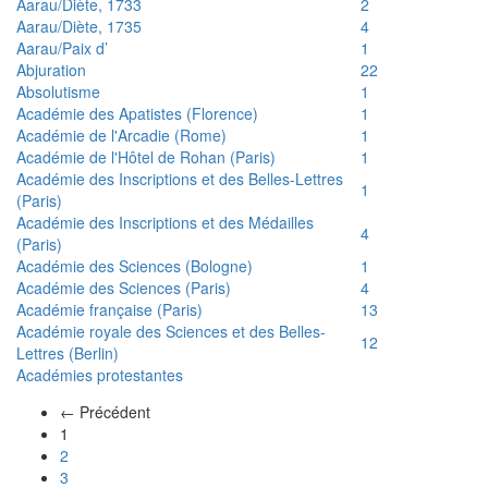
Aarau/Diète, 1733
2
Aarau/Diète, 1735
4
Aarau/Paix d’
1
Abjuration
22
Absolutisme
1
Académie des Apatistes (Florence)
1
Académie de l'Arcadie (Rome)
1
Académie de l'Hôtel de Rohan (Paris)
1
Académie des Inscriptions et des Belles-Lettres
1
(Paris)
Académie des Inscriptions et des Médailles
4
(Paris)
Académie des Sciences (Bologne)
1
Académie des Sciences (Paris)
4
Académie française (Paris)
13
Académie royale des Sciences et des Belles-
12
Lettres (Berlin)
Académies protestantes
← Précédent
(actuel)
1
2
3