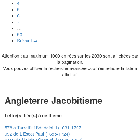
4
5
6
7
…
50
Suivant →
Attention : au maximum 1000 entrées sur les 2030 sont affichées par
la pagination.
Vous pouvez utiliser la recherche avancée pour restreindre la liste à
afficher.
Angleterre Jacobitisme
Lettre(s) liée(s) à ce thème
578 a Turrettini Bénédict II (1631-1707)
992 de L'Escot Paul (1655-1724)
2412 de Haliday Samuel II (1685-1739)