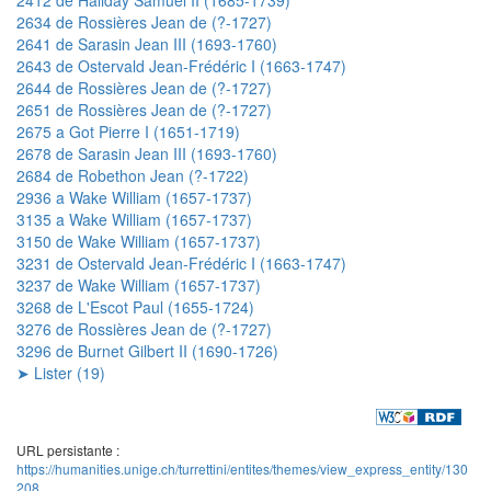
2634 de Rossières Jean de (?-1727)
2641 de Sarasin Jean III (1693-1760)
2643 de Ostervald Jean-Frédéric I (1663-1747)
2644 de Rossières Jean de (?-1727)
2651 de Rossières Jean de (?-1727)
2675 a Got Pierre I (1651-1719)
2678 de Sarasin Jean III (1693-1760)
2684 de Robethon Jean (?-1722)
2936 a Wake William (1657-1737)
3135 a Wake William (1657-1737)
3150 de Wake William (1657-1737)
3231 de Ostervald Jean-Frédéric I (1663-1747)
3237 de Wake William (1657-1737)
3268 de L'Escot Paul (1655-1724)
3276 de Rossières Jean de (?-1727)
3296 de Burnet Gilbert II (1690-1726)
➤ Lister (19)
URL persistante :
https://humanities.unige.ch/turrettini/entites/themes/view_express_entity/130
208