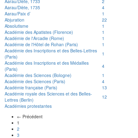
Aarau/Diète, 1733
2
Aarau/Diète, 1735
4
Aarau/Paix d’
1
Abjuration
22
Absolutisme
1
Académie des Apatistes (Florence)
1
Académie de l'Arcadie (Rome)
1
Académie de l'Hôtel de Rohan (Paris)
1
Académie des Inscriptions et des Belles-Lettres
1
(Paris)
Académie des Inscriptions et des Médailles
4
(Paris)
Académie des Sciences (Bologne)
1
Académie des Sciences (Paris)
4
Académie française (Paris)
13
Académie royale des Sciences et des Belles-
12
Lettres (Berlin)
Académies protestantes
← Précédent
(actuel)
1
2
3