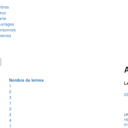
ttres
ieux
arte
uvrages
ersonnes
hèmes
Nombre de lettres
Le
1
2
29
3
1
2
2
UR
ht
4
en
1