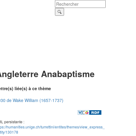
Angleterre Anabaptisme
ttre(s) liée(s) à ce thème
30 de Wake William (1657-1737)
L persistante :
tps://humanities.unige.ch/turrettini/entites/themes/view_express_
tity/130178