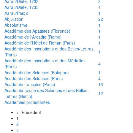
Aarau/Diète, 1733
2
Aarau/Diète, 1735
4
Aarau/Paix d’
1
Abjuration
22
Absolutisme
1
Académie des Apatistes (Florence)
1
Académie de l'Arcadie (Rome)
1
Académie de l'Hôtel de Rohan (Paris)
1
Académie des Inscriptions et des Belles-Lettres
1
(Paris)
Académie des Inscriptions et des Médailles
4
(Paris)
Académie des Sciences (Bologne)
1
Académie des Sciences (Paris)
4
Académie française (Paris)
13
Académie royale des Sciences et des Belles-
12
Lettres (Berlin)
Académies protestantes
← Précédent
(actuel)
1
2
3