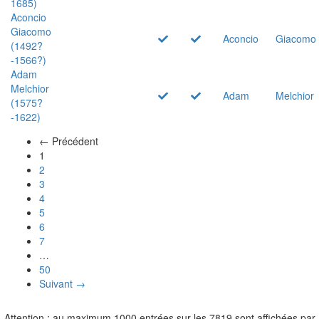
1685)
Aconcio
Giacomo
Aconcio
Giacomo
(1492?
-1566?)
Adam
Melchior
Adam
Melchior
(1575?
-1622)
← Précédent
(actuel)
1
2
3
4
5
6
7
…
50
Suivant →
Attention : au maximum 1000 entrées sur les 7819 sont affichées par