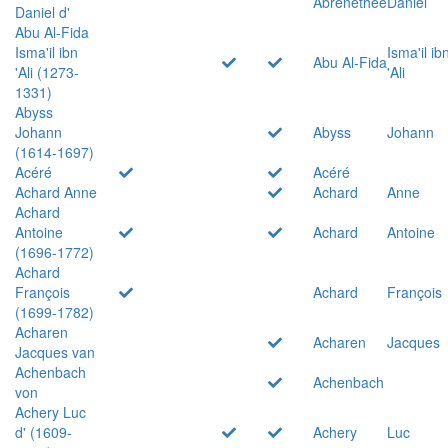
Abrenethée
Daniel
Daniel d'
Abu Al-Fida
Isma'il ibn
Isma'il ib
Abu Al-Fida
'Ali (1273-
'Ali
1331)
Abyss
Johann
Abyss
Johann
(1614-1697)
Acéré
Acéré
Achard Anne
Achard
Anne
Achard
Antoine
Achard
Antoine
(1696-1772)
Achard
François
Achard
François
(1699-1782)
Acharen
Acharen
Jacques
Jacques van
Achenbach
Achenbach
von
Achery Luc
d' (1609-
Achery
Luc