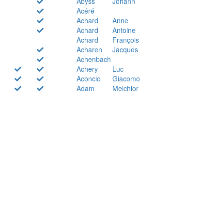
Abyss
Johann
Acéré
Achard
Anne
Achard
Antoine
Achard
François
Acharen
Jacques
Achenbach
Achery
Luc
Aconcio
Giacomo
Adam
Melchior