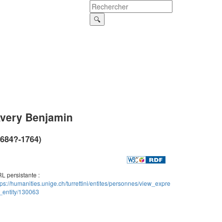
very Benjamin
1684?-1764)
L persistante :
tps://humanities.unige.ch/turrettini/entites/personnes/view_expre
_entity/130063