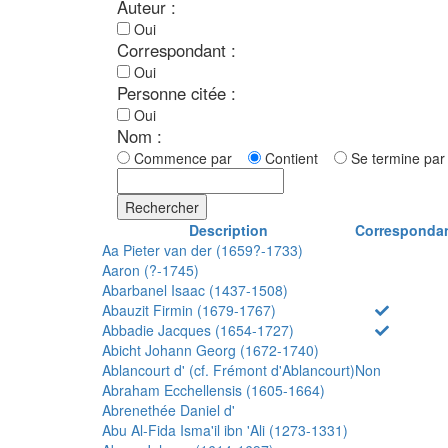
Auteur :
Oui
Correspondant :
Oui
Personne citée :
Oui
Nom :
Commence par
Contient
Se termine p
Rechercher
Description
Corresponda
Aa Pieter van der (1659?-1733)
Aaron (?-1745)
Abarbanel Isaac (1437-1508)
Abauzit Firmin (1679-1767)
Abbadie Jacques (1654-1727)
Abicht Johann Georg (1672-1740)
Ablancourt d' (cf. Frémont d'Ablancourt)
Non
Abraham Ecchellensis (1605-1664)
Abrenethée Daniel d'
Abu Al-Fida Isma'il ibn 'Ali (1273-1331)