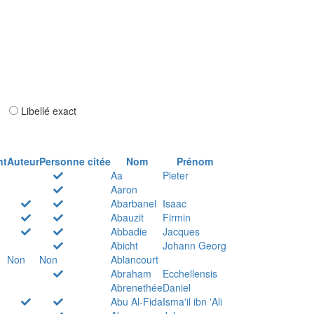
ar
Libellé exact
nt
Auteur
Personne citée
Nom
Prénom
Aa
Pieter
Aaron
Abarbanel
Isaac
Abauzit
Firmin
Abbadie
Jacques
Abicht
Johann Georg
Non
Non
Ablancourt
Abraham
Ecchellensis
Abrenethée
Daniel
Abu Al-Fida
Isma'il ibn 'Ali