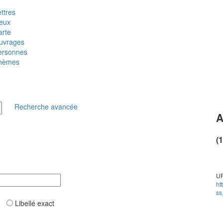
ttres
ieux
arte
uvrages
ersonnes
hèmes
Recherche avancée
A
(
UR
ht
ss
ar
Libellé exact