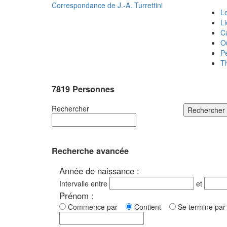
Correspondance de
J.-A. Turrettini
Le
L
C
O
P
T
7819 Personnes
Rechercher
Rechercher
Recherche avancée
Année de naissance :
Intervalle entre
et
Prénom :
Commence par
Contient
Se termine p