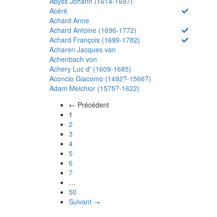
Abyss Johann (1614-1697)
Acéré
Achard Anne
Achard Antoine (1696-1772)
Achard François (1699-1782)
Acharen Jacques van
Achenbach von
Achery Luc d' (1609-1685)
Aconcio Giacomo (1492?-1566?)
Adam Melchior (1575?-1622)
← Précédent
(actuel)
1
2
3
4
5
6
7
…
50
Suivant →