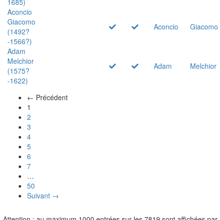
1685)
Aconcio
Giacomo
Aconcio
Giacomo
(1492?
-1566?)
Adam
Melchior
Adam
Melchior
(1575?
-1622)
← Précédent
(actuel)
1
2
3
4
5
6
7
…
50
Suivant →
Attention : au maximum 1000 entrées sur les 7819 sont affichées par