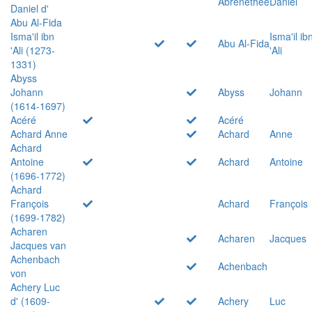
Abrenethée
Daniel
Daniel d'
Abu Al-Fida
Isma'il ibn
Isma'il ib
Abu Al-Fida
'Ali (1273-
'Ali
1331)
Abyss
Johann
Abyss
Johann
(1614-1697)
Acéré
Acéré
Achard Anne
Achard
Anne
Achard
Antoine
Achard
Antoine
(1696-1772)
Achard
François
Achard
François
(1699-1782)
Acharen
Acharen
Jacques
Jacques van
Achenbach
Achenbach
von
Achery Luc
d' (1609-
Achery
Luc