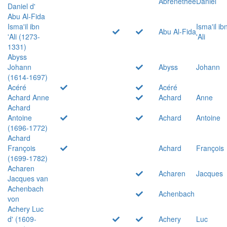
Abrenethée
Daniel
Daniel d'
Abu Al-Fida
Isma'il ibn
Isma'il ib
Abu Al-Fida
'Ali (1273-
'Ali
1331)
Abyss
Johann
Abyss
Johann
(1614-1697)
Acéré
Acéré
Achard Anne
Achard
Anne
Achard
Antoine
Achard
Antoine
(1696-1772)
Achard
François
Achard
François
(1699-1782)
Acharen
Acharen
Jacques
Jacques van
Achenbach
Achenbach
von
Achery Luc
d' (1609-
Achery
Luc