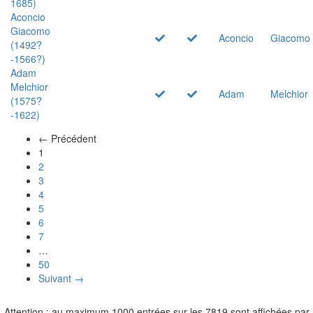
1685)
Aconcio
Giacomo
Aconcio
Giacomo
(1492?
-1566?)
Adam
Melchior
Adam
Melchior
(1575?
-1622)
← Précédent
(actuel)
1
2
3
4
5
6
7
…
50
Suivant →
Attention : au maximum 1000 entrées sur les 7819 sont affichées par