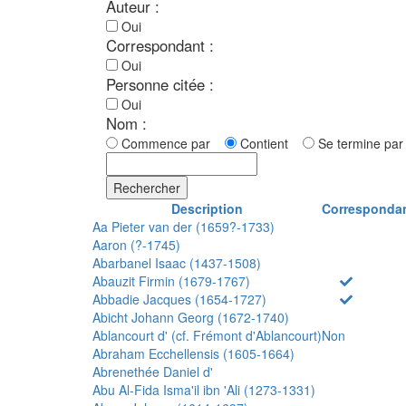
Auteur :
Oui
Correspondant :
Oui
Personne citée :
Oui
Nom :
Commence par
Contient
Se termine p
Rechercher
Description
Corresponda
Aa Pieter van der (1659?-1733)
Aaron (?-1745)
Abarbanel Isaac (1437-1508)
Abauzit Firmin (1679-1767)
Abbadie Jacques (1654-1727)
Abicht Johann Georg (1672-1740)
Ablancourt d' (cf. Frémont d'Ablancourt)
Non
Abraham Ecchellensis (1605-1664)
Abrenethée Daniel d'
Abu Al-Fida Isma'il ibn 'Ali (1273-1331)