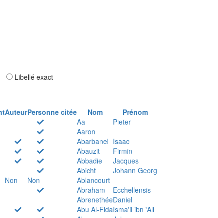
ar
Libellé exact
nt
Auteur
Personne citée
Nom
Prénom
Aa
Pieter
Aaron
Abarbanel
Isaac
Abauzit
Firmin
Abbadie
Jacques
Abicht
Johann Georg
Non
Non
Ablancourt
Abraham
Ecchellensis
Abrenethée
Daniel
Abu Al-Fida
Isma'il ibn 'Ali