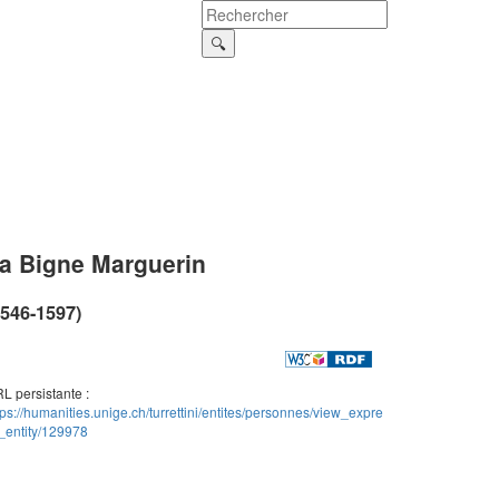
a Bigne Marguerin
1546-1597)
L persistante :
tps://humanities.unige.ch/turrettini/entites/personnes/view_expre
_entity/129978