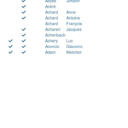
Abyss
Johann
Acéré
Achard
Anne
Achard
Antoine
Achard
François
Acharen
Jacques
Achenbach
Achery
Luc
Aconcio
Giacomo
Adam
Melchior