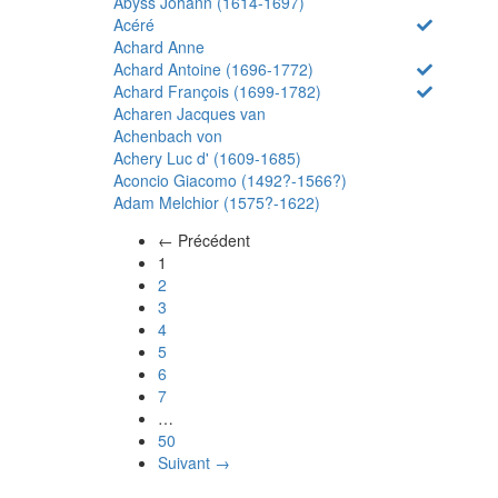
Abyss Johann (1614-1697)
Acéré
Achard Anne
Achard Antoine (1696-1772)
Achard François (1699-1782)
Acharen Jacques van
Achenbach von
Achery Luc d' (1609-1685)
Aconcio Giacomo (1492?-1566?)
Adam Melchior (1575?-1622)
← Précédent
(actuel)
1
2
3
4
5
6
7
…
50
Suivant →