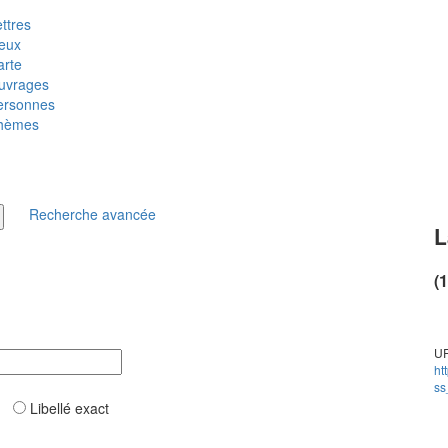
ttres
ieux
arte
uvrages
ersonnes
hèmes
Recherche avancée
L
(
UR
ht
ss
ar
Libellé exact