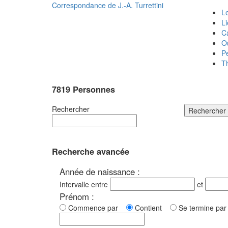
Correspondance de
J.-A. Turrettini
Le
L
C
O
P
T
7819 Personnes
Rechercher
Rechercher
Recherche avancée
Année de naissance :
Intervalle entre
et
Prénom :
Commence par
Contient
Se termine p