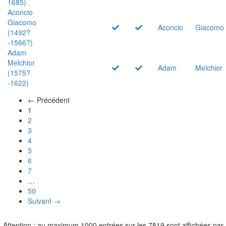
1685)
Aconcio
Giacomo
Aconcio
Giacomo
(1492?
-1566?)
Adam
Melchior
Adam
Melchior
(1575?
-1622)
← Précédent
(actuel)
1
2
3
4
5
6
7
…
50
Suivant →
Attention : au maximum 1000 entrées sur les 7819 sont affichées par