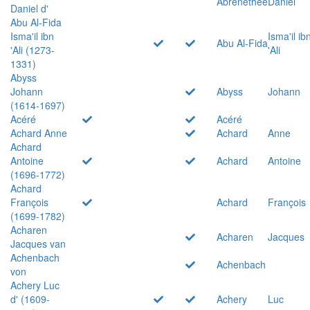
Abrenethée
Daniel
Daniel d'
Abu Al-Fida
Isma'il ibn
Isma'il ib
Abu Al-Fida
'Ali (1273-
'Ali
1331)
Abyss
Johann
Abyss
Johann
(1614-1697)
Acéré
Acéré
Achard Anne
Achard
Anne
Achard
Antoine
Achard
Antoine
(1696-1772)
Achard
François
Achard
François
(1699-1782)
Acharen
Acharen
Jacques
Jacques van
Achenbach
Achenbach
von
Achery Luc
d' (1609-
Achery
Luc