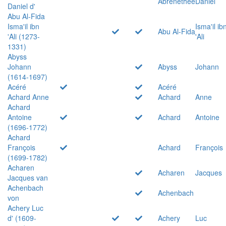
Abrenethée
Daniel
Daniel d'
Abu Al-Fida
Isma'il ibn
Isma'il ib
Abu Al-Fida
'Ali (1273-
'Ali
1331)
Abyss
Johann
Abyss
Johann
(1614-1697)
Acéré
Acéré
Achard Anne
Achard
Anne
Achard
Antoine
Achard
Antoine
(1696-1772)
Achard
François
Achard
François
(1699-1782)
Acharen
Acharen
Jacques
Jacques van
Achenbach
Achenbach
von
Achery Luc
d' (1609-
Achery
Luc