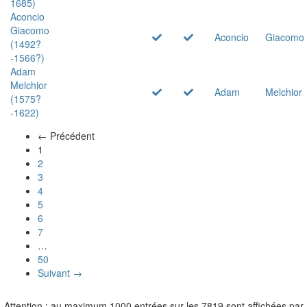
1685)
Aconcio
Giacomo
Aconcio
Giacomo
(1492?
-1566?)
Adam
Melchior
Adam
Melchior
(1575?
-1622)
← Précédent
(actuel)
1
2
3
4
5
6
7
…
50
Suivant →
Attention : au maximum 1000 entrées sur les 7819 sont affichées par