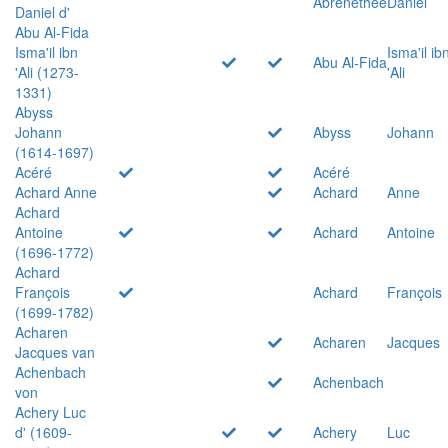
Abrenethée
Daniel
Daniel d'
Abu Al-Fida
Isma'il ibn
Isma'il ib
Abu Al-Fida
'Ali (1273-
'Ali
1331)
Abyss
Johann
Abyss
Johann
(1614-1697)
Acéré
Acéré
Achard Anne
Achard
Anne
Achard
Antoine
Achard
Antoine
(1696-1772)
Achard
François
Achard
François
(1699-1782)
Acharen
Acharen
Jacques
Jacques van
Achenbach
Achenbach
von
Achery Luc
d' (1609-
Achery
Luc