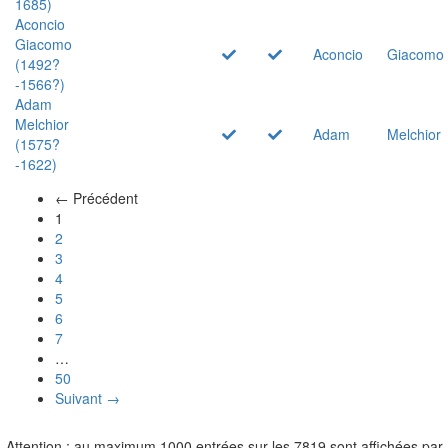
1685)
Aconcio
Giacomo
Aconcio
Giacomo
(1492?
-1566?)
Adam
Melchior
Adam
Melchior
(1575?
-1622)
← Précédent
(actuel)
1
2
3
4
5
6
7
…
50
Suivant →
Attention : au maximum 1000 entrées sur les 7819 sont affichées par