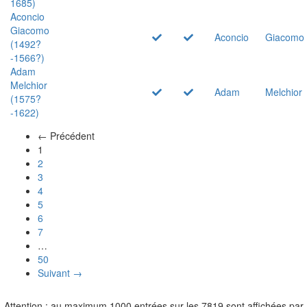
1685)
Aconcio
Giacomo
Aconcio
Giacomo
(1492?
-1566?)
Adam
Melchior
Adam
Melchior
(1575?
-1622)
← Précédent
(actuel)
1
2
3
4
5
6
7
…
50
Suivant →
Attention : au maximum 1000 entrées sur les 7819 sont affichées par