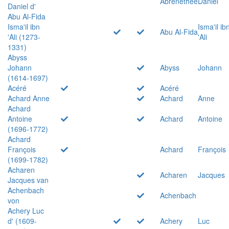
Abrenethée
Daniel
Daniel d'
Abu Al-Fida
Isma'il ibn
Isma'il ib
Abu Al-Fida
'Ali (1273-
'Ali
1331)
Abyss
Johann
Abyss
Johann
(1614-1697)
Acéré
Acéré
Achard Anne
Achard
Anne
Achard
Antoine
Achard
Antoine
(1696-1772)
Achard
François
Achard
François
(1699-1782)
Acharen
Acharen
Jacques
Jacques van
Achenbach
Achenbach
von
Achery Luc
d' (1609-
Achery
Luc