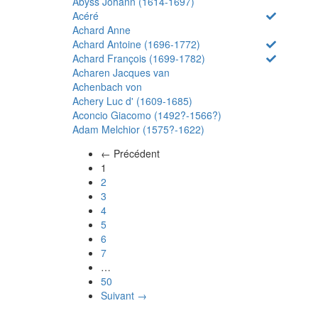
Abyss Johann (1614-1697)
Acéré
Achard Anne
Achard Antoine (1696-1772)
Achard François (1699-1782)
Acharen Jacques van
Achenbach von
Achery Luc d' (1609-1685)
Aconcio Giacomo (1492?-1566?)
Adam Melchior (1575?-1622)
← Précédent
(actuel)
1
2
3
4
5
6
7
…
50
Suivant →