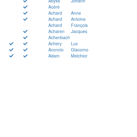
Abyss
Johann
Acéré
Achard
Anne
Achard
Antoine
Achard
François
Acharen
Jacques
Achenbach
Achery
Luc
Aconcio
Giacomo
Adam
Melchior