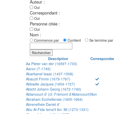
Auteur :
Oui
Correspondant :
Oui
Personne citée :
Oui
Nom :
Commence par
Contient
Se termine p
Rechercher
Description
Corresponda
Aa Pieter van der (1659?-1733)
Aaron (?-1745)
Abarbanel Isaac (1437-1508)
Abauzit Firmin (1679-1767)
Abbadie Jacques (1654-1727)
Abicht Johann Georg (1672-1740)
Ablancourt d' (cf. Frémont d'Ablancourt)
Non
Abraham Ecchellensis (1605-1664)
Abrenethée Daniel d'
Abu Al-Fida Isma'il ibn 'Ali (1273-1331)