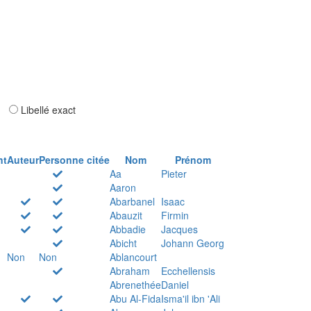
ar
Libellé exact
nt
Auteur
Personne citée
Nom
Prénom
Aa
Pieter
Aaron
Abarbanel
Isaac
Abauzit
Firmin
Abbadie
Jacques
Abicht
Johann Georg
Non
Non
Ablancourt
Abraham
Ecchellensis
Abrenethée
Daniel
Abu Al-Fida
Isma'il ibn 'Ali