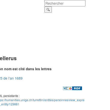
ellerus
n nom est cité dans les lettres
5 de l'an 1689
L persistante :
tps://humanities.unige.ch/turrettini/entites/personnes/view_expre
_entity/129881