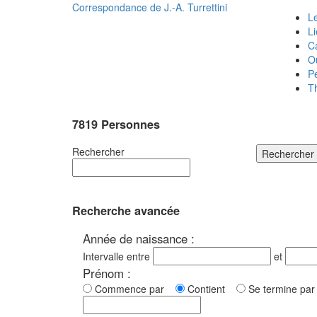
Correspondance de
J.-A. Turrettini
Le
L
C
O
P
T
7819 Personnes
Rechercher
Rechercher
Recherche avancée
Année de naissance :
Intervalle entre
et
Prénom :
Commence par
Contient
Se termine p