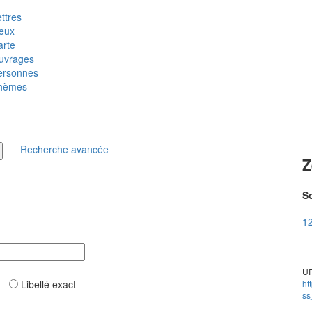
ttres
ieux
arte
uvrages
ersonnes
hèmes
Recherche avancée
Z
So
12
UR
ar
Libellé exact
ht
ss