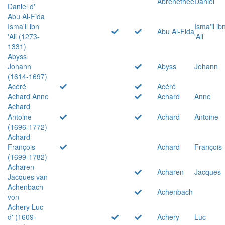
Abrenethée
Daniel
Daniel d'
Abu Al-Fida
Isma'il ibn
Isma'il ib
Abu Al-Fida
'Ali (1273-
'Ali
1331)
Abyss
Johann
Abyss
Johann
(1614-1697)
Acéré
Acéré
Achard Anne
Achard
Anne
Achard
Antoine
Achard
Antoine
(1696-1772)
Achard
François
Achard
François
(1699-1782)
Acharen
Acharen
Jacques
Jacques van
Achenbach
Achenbach
von
Achery Luc
d' (1609-
Achery
Luc