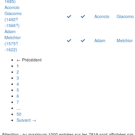
1685)
Aconcio
Giacomo
Aconcio
Giacomo
(1492?
-1566?)
Adam
Melchior
Adam
Melchior
(1575?
-1622)
← Précédent
(actuel)
1
2
3
4
5
6
7
…
50
Suivant →
Attention : au maximum 1000 entrées sur les 7819 sont affichées par